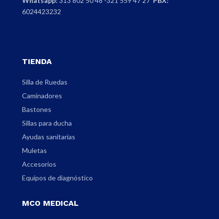
Whatsapp:
313 802 50 48 -321 559 47 27
PBX:
6024423232
TIENDA
Silla de Ruedas
Caminadores
Bastones
Sillas para ducha
Ayudas sanitarias
Muletas
Accesorios
Equipos de diagnóstico
MCO MEDICAL