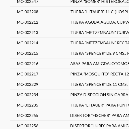
MC-002547
PINZA "SOMER" HISTEROBALOS
MC-002208
TIJERA "LITAUER" 11 C (HOSPI
MC-002212
TIJERA AGUDA AGUDA, CURVA 
MC-002213
TIJERA "METZEMBAUN" CURVA 
MC-002214
TIJERA "METZEMBAUN" RECTA 
MC-002215
TIJERA "SPENCER" DE 9 CMS.
MC-002216
ASAS PARA AMIGDALOTOMOS E
MC-002217
PINZA "MOSQUITO" RECTA 12
MC-002229
TIJERA "SPENCER" DE 11 CMS
MC-002234
PINZA DISECCION SIN GARRA 
MC-002235
TIJERA "LITAUER" PARA PUNTO
MC-002255
DISERTOR "FISCHER" PARA AM
MC-002256
DISERTOR "HURD" PARA AMIGD