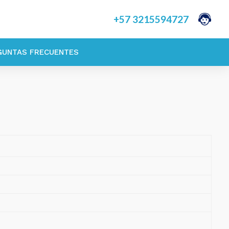
+57
3215594727
GUNTAS FRECUENTES