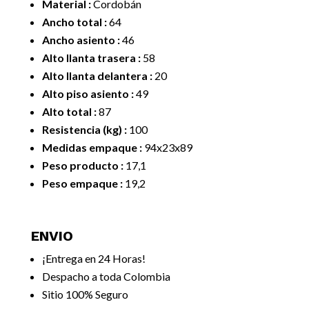
Material :
Cordobán
Ancho total :
64
Ancho asiento :
46
Alto llanta trasera :
58
Alto llanta delantera :
20
Alto piso asiento :
49
Alto total :
87
Resistencia (kg) :
100
Medidas empaque :
94x23x89
Peso producto :
17,1
Peso empaque :
19,2
ENVIO
¡Entrega en 24 Horas!
Despacho a toda Colombia
Sitio 100% Seguro