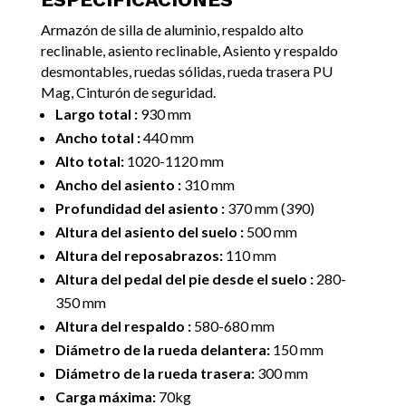
Armazón de silla de aluminio, respaldo alto
reclinable, asiento reclinable, Asiento y respaldo
desmontables, ruedas sólidas, rueda trasera PU
Mag, Cinturón de seguridad.
Largo total :
930 mm
Ancho total :
440 mm
Alto total:
1020-1120 mm
Ancho del asiento :
310 mm
Profundidad del asiento :
370 mm (390)
Altura del asiento del suelo :
500 mm
Altura del reposabrazos:
110 mm
Altura del pedal del pie desde el suelo :
280-
350 mm
Altura del respaldo :
580-680 mm
Diámetro de la rueda delantera:
150 mm
Diámetro de la rueda trasera:
300 mm
Carga máxima:
70kg