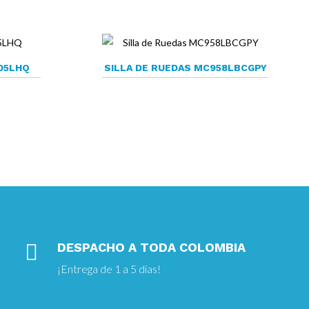
05LHQ
SILLA DE RUEDAS MC958LBCGPY

DESPACHO A TODA COLOMBIA
¡Entrega
de 1 a 5 días!