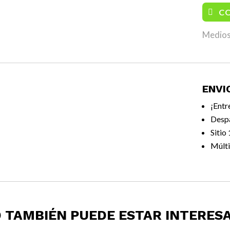
C
Medios
ENVI
¡Entr
Desp
Sitio
Múlti
 TAMBIÉN PUEDE ESTAR INTERES