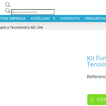
Búsqueda
de
STRA EMPRESA
CATÁLOGO
CONTACTO
PREGUNTAS
productos
copio y Tensiómetro MC-20A
Kit Fo
Tensi
Referenc
/ Kits
CON