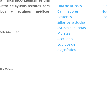
la marca MCO Medical, es una
istro de ayudas técnicas para
Silla de Ruedas
Ini
rgicos y equipos médicos
Caminadores
Nu
Bastones
Con
Sillas para ducha
Ayudas sanitarias
6024423232
Muletas
Accesorios
Equipos de
diagnóstico
ervados.