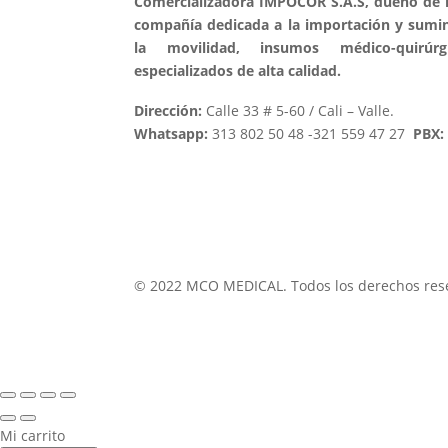
Comercializadora IMPOCOR S.A.S, dueño de 
compañía dedicada a la importación y sumin
la movilidad, insumos médico-quirú
especializados de alta calidad.
Dirección:
Calle 33 # 5-60 / Cali – Valle.
Whatsapp:
313 802 50 48 -321 559 47 27
PBX:
© 2022 MCO MEDICAL. Todos los derechos res
Mi carrito