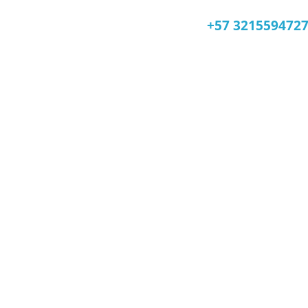
+57
321559472