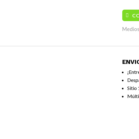
C
Medios
ENVI
¡Entr
Desp
Sitio
Múlti