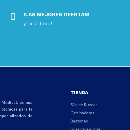

!LAS MEJORES OFERTAS!
¡
Contáctanos!
TIENDA
Medical, es una
Silla de Ruedas
técnicas para la
Caminadores
specializados de
Bastones
Sillas para ducha