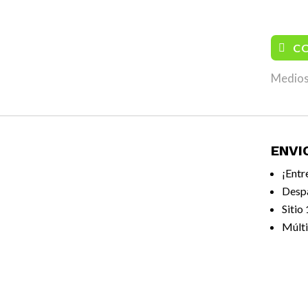
/ Silla
C
Medios
ENVI
¡Entr
Desp
Sitio
Múlti