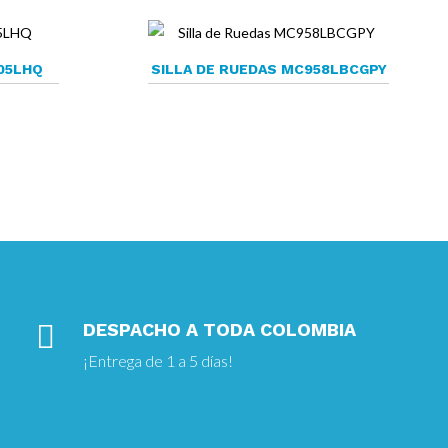
05LHQ
SILLA DE RUEDAS MC958LBCGPY

DESPACHO A TODA COLOMBIA
¡Entrega
de 1 a 5 días!