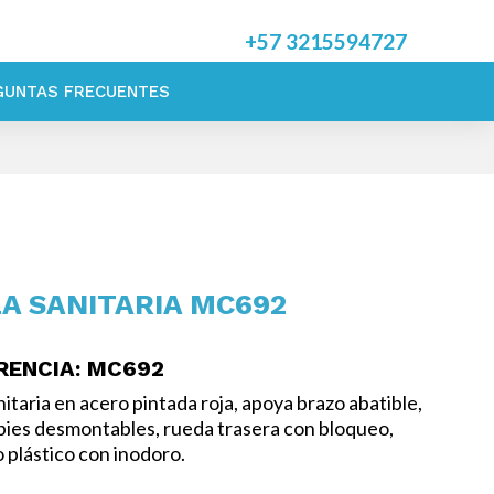
+57
3215594727
GUNTAS FRECUENTES
LA SANITARIA MC692
RENCIA
: MC692
anitaria en acero pintada roja, apoya brazo abatible,
pies desmontables, rueda trasera con bloqueo,
 plástico con inodoro.