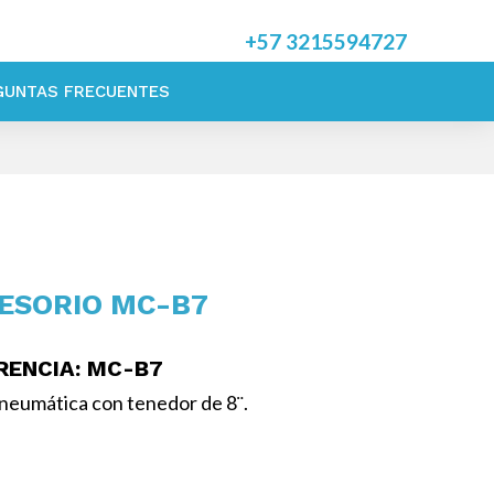
+57
3215594727
GUNTAS FRECUENTES
ESORIO MC-B7
RENCIA
: MC-B7
 neumática con tenedor de 8¨.
sorios