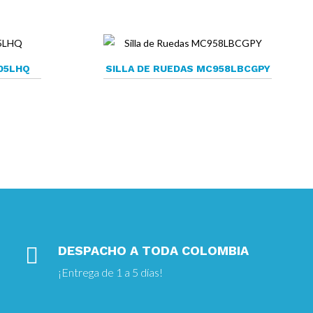
05LHQ
SILLA DE RUEDAS MC958LBCGPY

DESPACHO A TODA COLOMBIA
¡Entrega
de 1 a 5 días!