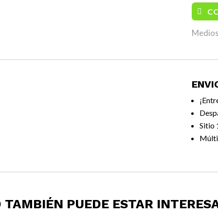
C
Medios
ENVI
¡Entr
Desp
Sitio
Múlti
 TAMBIÉN PUEDE ESTAR INTERES