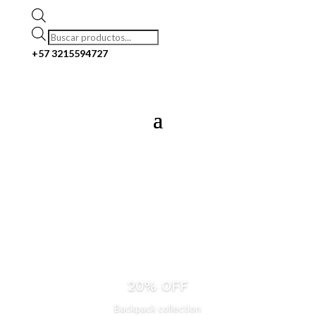
Búsqueda
de
+57
3215594727
productos
20% OFF
Backpack collection