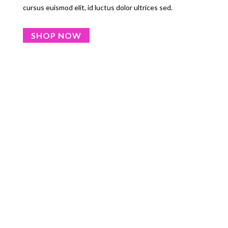
cursus euismod elit, id luctus dolor ultrices sed.
SHOP NOW
UNTIL DEAL ENDS
Día(s)
:
Hora(s)
:
Minuto(s)
:
Segundo(s)